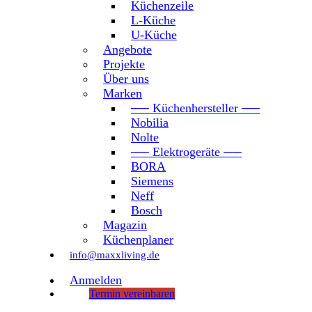
Küchenzeile
L-Küche
U-Küche
Angebote
Projekte
Über uns
Marken
── Küchenhersteller ──
Nobilia
Nolte
── Elektrogeräte ──
BORA
Siemens
Neff
Bosch
Magazin
Küchenplaner
info@maxxliving.de
Anmelden
Termin vereinbaren