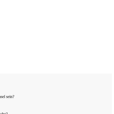
sel sein?
üche?