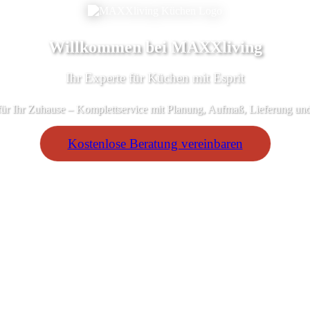
Willkommen bei MAXXliving
Ihr Experte für Küchen mit Esprit
ür Ihr Zuhause – Komplettservice mit Planung, Aufmaß, Lieferung un
Kostenlose Beratung vereinbaren