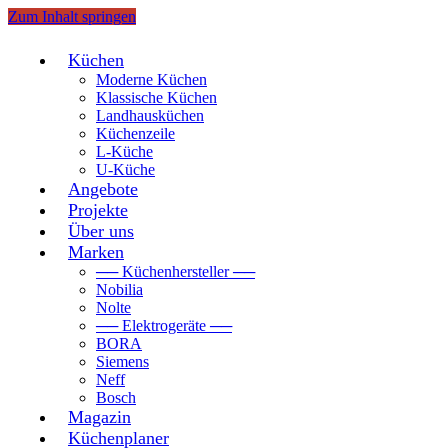
Zum Inhalt springen
Küchen
Moderne Küchen
Klassische Küchen
Landhausküchen
Küchenzeile
L-Küche
U-Küche
Angebote
Projekte
Über uns
Marken
── Küchenhersteller ──
Nobilia
Nolte
── Elektrogeräte ──
BORA
Siemens
Neff
Bosch
Magazin
Küchenplaner