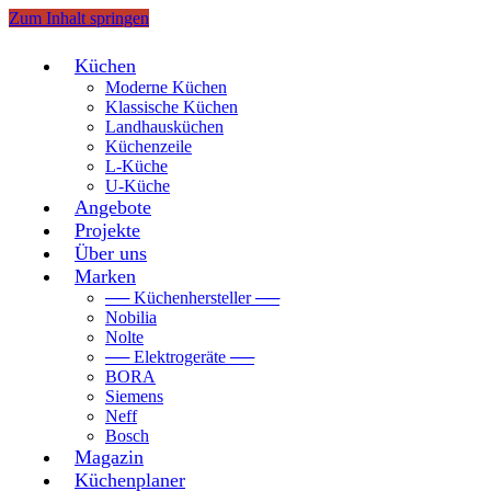
Zum Inhalt springen
Küchen
Moderne Küchen
Klassische Küchen
Landhausküchen
Küchenzeile
L-Küche
U-Küche
Angebote
Projekte
Über uns
Marken
── Küchenhersteller ──
Nobilia
Nolte
── Elektrogeräte ──
BORA
Siemens
Neff
Bosch
Magazin
Küchenplaner