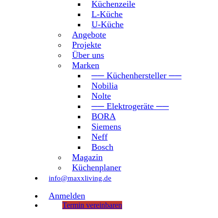
Küchenzeile
L-Küche
U-Küche
Angebote
Projekte
Über uns
Marken
── Küchenhersteller ──
Nobilia
Nolte
── Elektrogeräte ──
BORA
Siemens
Neff
Bosch
Magazin
Küchenplaner
info@maxxliving.de
Anmelden
Termin vereinbaren