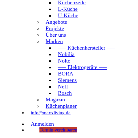
Küchenzeile
L-Küche
U-Küche
Angebote
Projekte
Über uns
Marken
── Küchenhersteller ──
Nobilia
Nolte
── Elektrogeräte ──
BORA
Siemens
Neff
Bosch
Magazin
Küchenplaner
info@maxxliving.de
Anmelden
Termin vereinbaren