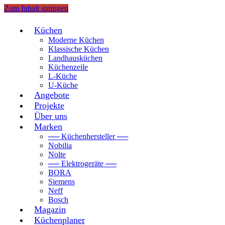
Zum Inhalt springen
Küchen
Moderne Küchen
Klassische Küchen
Landhausküchen
Küchenzeile
L-Küche
U-Küche
Angebote
Projekte
Über uns
Marken
── Küchenhersteller ──
Nobilia
Nolte
── Elektrogeräte ──
BORA
Siemens
Neff
Bosch
Magazin
Küchenplaner