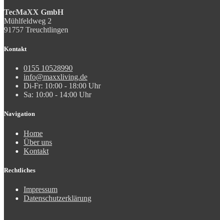
TecMaXX GmbH
Mühlfeldweg 2
91757 Treuchtlingen
Kontakt
0155 10528990
info@maxxliving.de
Di-Fr: 10:00 - 18:00 Uhr
Sa: 10:00 - 14:00 Uhr
Navigation
Home
Über uns
Kontakt
Rechtliches
Impressum
Datenschutzerklärung