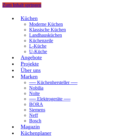
Zum Inhalt springen
Küchen
Moderne Küchen
Klassische Küchen
Landhausküchen
Küchenzeile
L-Küche
U-Küche
Angebote
Projekte
Über uns
Marken
── Küchenhersteller ──
Nobilia
Nolte
── Elektrogeräte ──
BORA
Siemens
Neff
Bosch
Magazin
Küchenplaner