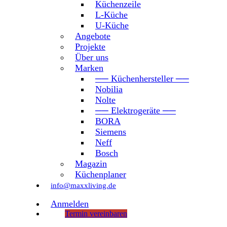
Küchenzeile
L-Küche
U-Küche
Angebote
Projekte
Über uns
Marken
── Küchenhersteller ──
Nobilia
Nolte
── Elektrogeräte ──
BORA
Siemens
Neff
Bosch
Magazin
Küchenplaner
info@maxxliving.de
Anmelden
Termin vereinbaren