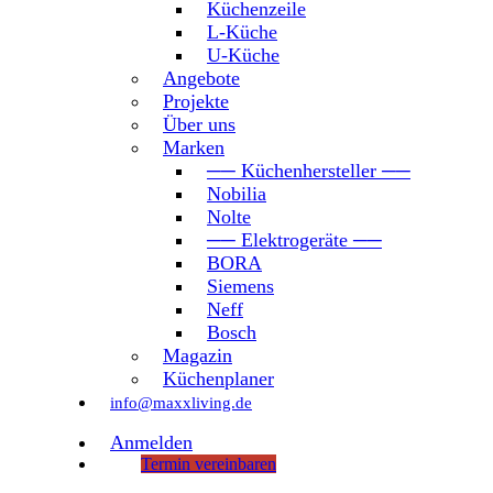
Küchenzeile
L-Küche
U-Küche
Angebote
Projekte
Über uns
Marken
── Küchenhersteller ──
Nobilia
Nolte
── Elektrogeräte ──
BORA
Siemens
Neff
Bosch
Magazin
Küchenplaner
info@maxxliving.de
Anmelden
Termin vereinbaren