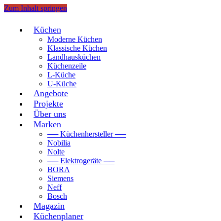
Zum Inhalt springen
Küchen
Moderne Küchen
Klassische Küchen
Landhausküchen
Küchenzeile
L-Küche
U-Küche
Angebote
Projekte
Über uns
Marken
── Küchenhersteller ──
Nobilia
Nolte
── Elektrogeräte ──
BORA
Siemens
Neff
Bosch
Magazin
Küchenplaner