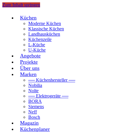
Zum Inhalt springen
Küchen
Moderne Küchen
Klassische Küchen
Landhausküchen
Küchenzeile
L-Küche
U-Küche
Angebote
Projekte
Über uns
Marken
── Küchenhersteller ──
Nobilia
Nolte
── Elektrogeräte ──
BORA
Siemens
Neff
Bosch
Magazin
Küchenplaner