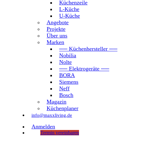
Küchenzeile
L-Küche
U-Küche
Angebote
Projekte
Über uns
Marken
── Küchenhersteller ──
Nobilia
Nolte
── Elektrogeräte ──
BORA
Siemens
Neff
Bosch
Magazin
Küchenplaner
info@maxxliving.de
Anmelden
Termin vereinbaren