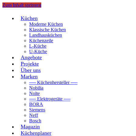
Zum Inhalt springen
Küchen
Moderne Küchen
Klassische Küchen
Landhausküchen
Küchenzeile
L-Küche
U-Küche
Angebote
Projekte
Über uns
Marken
── Küchenhersteller ──
Nobilia
Nolte
── Elektrogeräte ──
BORA
Siemens
Neff
Bosch
Magazin
Küchenplaner