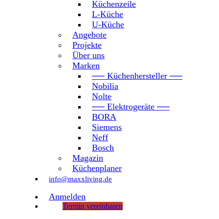
Küchenzeile
L-Küche
U-Küche
Angebote
Projekte
Über uns
Marken
── Küchenhersteller ──
Nobilia
Nolte
── Elektrogeräte ──
BORA
Siemens
Neff
Bosch
Magazin
Küchenplaner
info@maxxliving.de
Anmelden
Termin vereinbaren