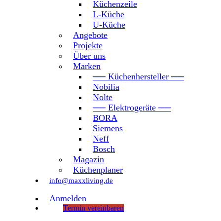
Küchenzeile
L-Küche
U-Küche
Angebote
Projekte
Über uns
Marken
── Küchenhersteller ──
Nobilia
Nolte
── Elektrogeräte ──
BORA
Siemens
Neff
Bosch
Magazin
Küchenplaner
info@maxxliving.de
Anmelden
Termin vereinbaren