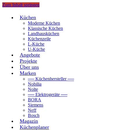
Zum Inhalt springen
Küchen
Moderne Küchen
Klassische Küchen
Landhausküchen
Küchenzeile
L-Küche
U-Küche
Angebote
Projekte
Über uns
Marken
── Küchenhersteller ──
Nobilia
Nolte
── Elektrogeräte ──
BORA
Siemens
Neff
Bosch
Magazin
Küchenplaner