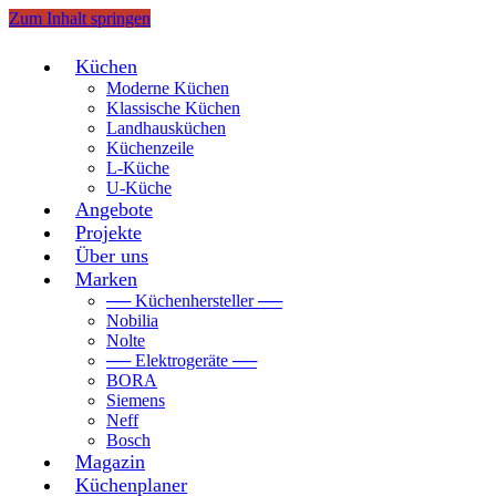
Zum Inhalt springen
Küchen
Moderne Küchen
Klassische Küchen
Landhausküchen
Küchenzeile
L-Küche
U-Küche
Angebote
Projekte
Über uns
Marken
── Küchenhersteller ──
Nobilia
Nolte
── Elektrogeräte ──
BORA
Siemens
Neff
Bosch
Magazin
Küchenplaner