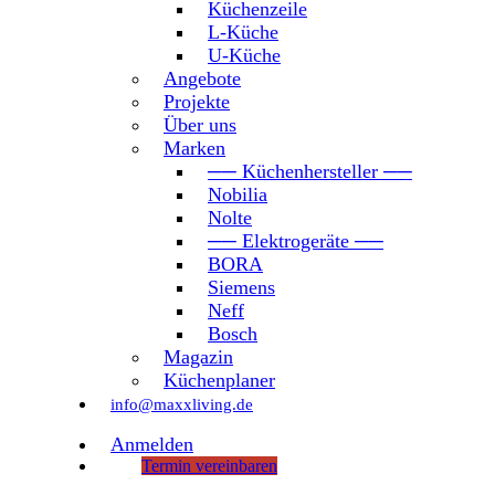
Küchenzeile
L-Küche
U-Küche
Angebote
Projekte
Über uns
Marken
── Küchenhersteller ──
Nobilia
Nolte
── Elektrogeräte ──
BORA
Siemens
Neff
Bosch
Magazin
Küchenplaner
info@maxxliving.de
Anmelden
Termin vereinbaren