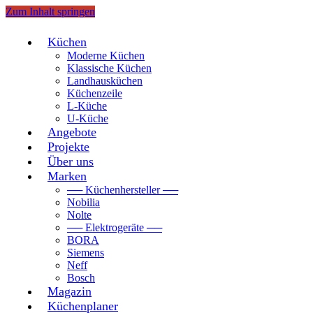
Zum Inhalt springen
Küchen
Moderne Küchen
Klassische Küchen
Landhausküchen
Küchenzeile
L-Küche
U-Küche
Angebote
Projekte
Über uns
Marken
── Küchenhersteller ──
Nobilia
Nolte
── Elektrogeräte ──
BORA
Siemens
Neff
Bosch
Magazin
Küchenplaner