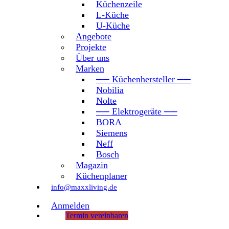
Küchenzeile
L-Küche
U-Küche
Angebote
Projekte
Über uns
Marken
── Küchenhersteller ──
Nobilia
Nolte
── Elektrogeräte ──
BORA
Siemens
Neff
Bosch
Magazin
Küchenplaner
info@maxxliving.de
Anmelden
Termin vereinbaren