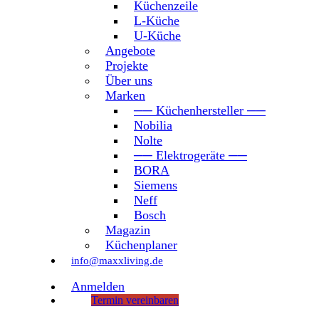
Küchenzeile
L-Küche
U-Küche
Angebote
Projekte
Über uns
Marken
── Küchenhersteller ──
Nobilia
Nolte
── Elektrogeräte ──
BORA
Siemens
Neff
Bosch
Magazin
Küchenplaner
info@maxxliving.de
Anmelden
Termin vereinbaren