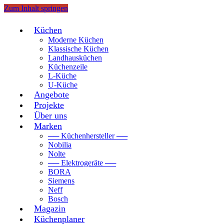
Zum Inhalt springen
Küchen
Moderne Küchen
Klassische Küchen
Landhausküchen
Küchenzeile
L-Küche
U-Küche
Angebote
Projekte
Über uns
Marken
── Küchenhersteller ──
Nobilia
Nolte
── Elektrogeräte ──
BORA
Siemens
Neff
Bosch
Magazin
Küchenplaner