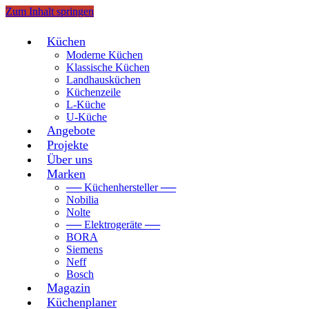
Zum Inhalt springen
Küchen
Moderne Küchen
Klassische Küchen
Landhausküchen
Küchenzeile
L-Küche
U-Küche
Angebote
Projekte
Über uns
Marken
── Küchenhersteller ──
Nobilia
Nolte
── Elektrogeräte ──
BORA
Siemens
Neff
Bosch
Magazin
Küchenplaner