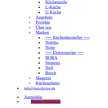
Küchenzeile
L-Küche
U-Küche
Angebote
Projekte
Über uns
Marken
── Küchenhersteller ──
Nobilia
Nolte
── Elektrogeräte ──
BORA
Siemens
Neff
Bosch
Magazin
Küchenplaner
info@maxxliving.de
Anmelden
Termin vereinbaren