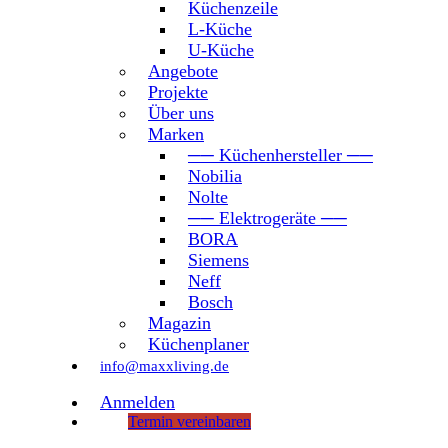
Küchenzeile
L-Küche
U-Küche
Angebote
Projekte
Über uns
Marken
── Küchenhersteller ──
Nobilia
Nolte
── Elektrogeräte ──
BORA
Siemens
Neff
Bosch
Magazin
Küchenplaner
info@maxxliving.de
Anmelden
Termin vereinbaren