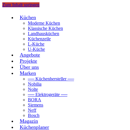
Zum Inhalt springen
Küchen
Moderne Küchen
Klassische Küchen
Landhausküchen
Küchenzeile
L-Küche
U-Küche
Angebote
Projekte
Über uns
Marken
── Küchenhersteller ──
Nobilia
Nolte
── Elektrogeräte ──
BORA
Siemens
Neff
Bosch
Magazin
Küchenplaner