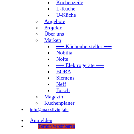
Küchenzeile
L-Küche
U-Küche
Angebote
Projekte
Über uns
Marken
── Küchenhersteller ──
Nobilia
Nolte
── Elektrogeräte ──
BORA
Siemens
Neff
Bosch
Magazin
Küchenplaner
info@maxxliving.de
Anmelden
Termin vereinbaren