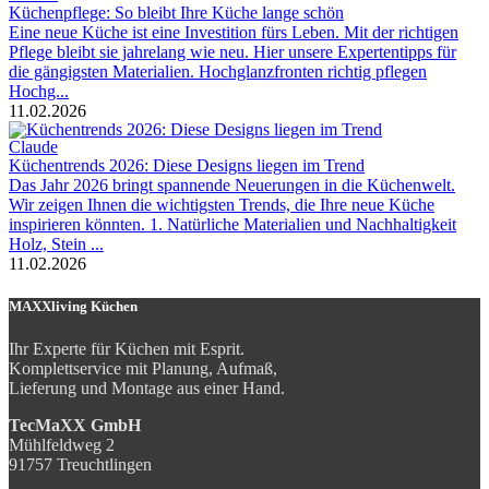
Küchenpflege: So bleibt Ihre Küche lange schön
Eine neue Küche ist eine Investition fürs Leben. Mit der richtigen
Pflege bleibt sie jahrelang wie neu. Hier unsere Expertentipps für
die gängigsten Materialien. Hochglanzfronten richtig pflegen
Hochg...
11.02.2026
Claude
Küchentrends 2026: Diese Designs liegen im Trend
Das Jahr 2026 bringt spannende Neuerungen in die Küchenwelt.
Wir zeigen Ihnen die wichtigsten Trends, die Ihre neue Küche
inspirieren könnten. 1. Natürliche Materialien und Nachhaltigkeit
Holz, Stein ...
11.02.2026
MAXXliving Küchen
Ihr Experte für Küchen mit Esprit.
Komplettservice mit Planung, Aufmaß,
Lieferung und Montage aus einer Hand.
TecMaXX GmbH
Mühlfeldweg 2
91757 Treuchtlingen