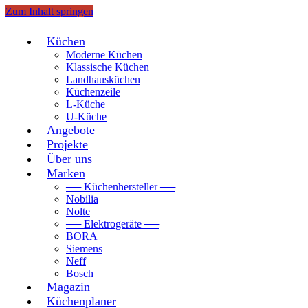
Zum Inhalt springen
Küchen
Moderne Küchen
Klassische Küchen
Landhausküchen
Küchenzeile
L-Küche
U-Küche
Angebote
Projekte
Über uns
Marken
── Küchenhersteller ──
Nobilia
Nolte
── Elektrogeräte ──
BORA
Siemens
Neff
Bosch
Magazin
Küchenplaner